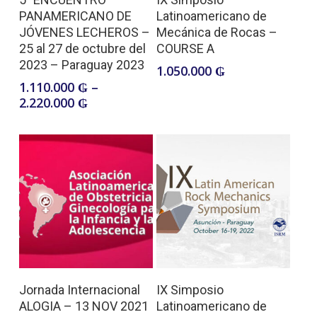
product
PANAMERICANO DE
Latinoamericano de
JÓVENES LECHEROS –
Mecánica de Rocas –
has
25 al 27 de octubre del
COURSE A
multiple
2023 – Paraguay 2023
1.050.000
₲
variants.
1.110.000
₲
–
Price
2.220.000
₲
The
range:
options
1.110.000 ₲
may
through
2.220.000 ₲
be
chosen
on
the
product
page
Add To Cart
Add To Cart
Jornada Internacional
IX Simposio
ALOGIA – 13 NOV 2021
Latinoamericano de