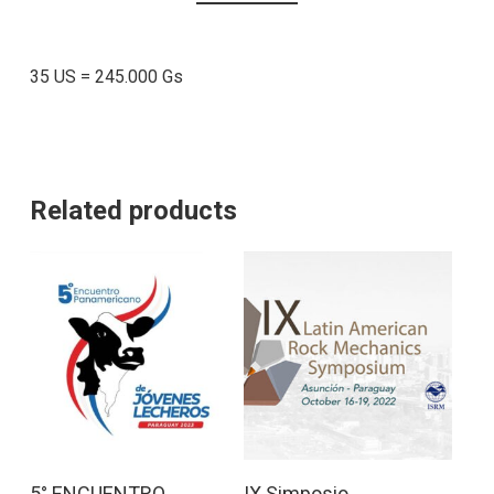
35 US = 245.000 Gs
Related products
This
Select Options
Add To Cart
5° ENCUENTRO
IX Simposio